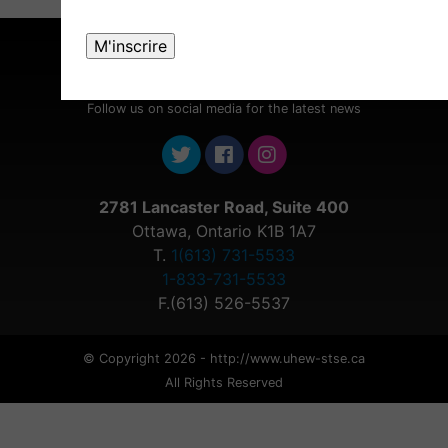
Follow us on social media for the latest news
2781 Lancaster Road, Suite 400
Ottawa, Ontario K1B 1A7
T.
1(613) 731-5533
1-833-731-5533
F.(613) 526-5537
© Copyright 2026 - http://www.uhew-stse.ca
All Rights Reserved