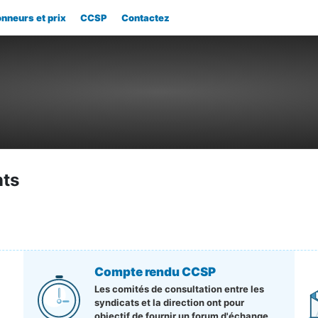
nneurs et prix
CCSP
Contactez
ts
Compte rendu CCSP
Les comités de consultation entre les
syndicats et la direction ont pour
objectif de fournir un forum d'échange