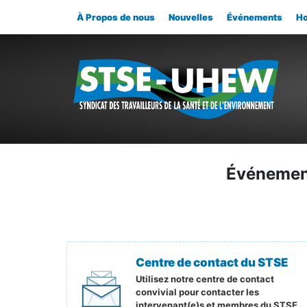
À Propos de nous
Nouvelles
Événements
Ho
Événemen
Centre de contact du STSE
Utilisez notre centre de contact
convivial pour contacter les
intervenant(e)s et membres du STSE