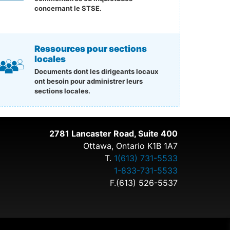
concernant le STSE.
Ressources pour sections
locales
Documents dont les dirigeants locaux
ont besoin pour administrer leurs
sections locales.
2781 Lancaster Road, Suite 400
Ottawa, Ontario K1B 1A7
T.
1(613) 731-5533
1-833-731-5533
F.(613) 526-5537