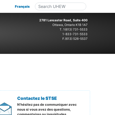
Français
2781 Lancaster Road, Suite 400
Ottawa, Ontario K1B 1A7
T.
1(613) 731-5533
1-833-731-5533
F.(613) 526-5537
Contactez le STSE
N'hésitez pas de communiquer avec
nous si vous avez des questions,
commentaires ou inquiétudes