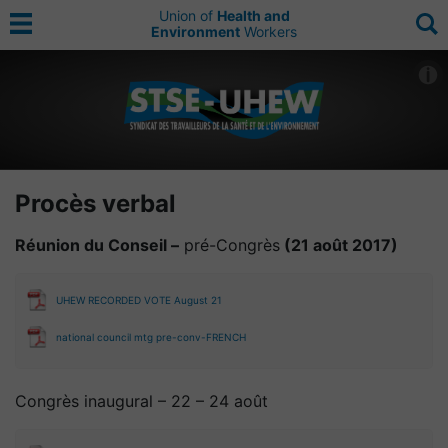
Union of
Health and
Environment
Workers
Procès verbal
Réunion du Conseil –
pré-Congrès
(21 août 2017)
UHEW RECORDED VOTE August 21
national council mtg pre-conv-FRENCH
Congrès inaugural – 22 – 24 août