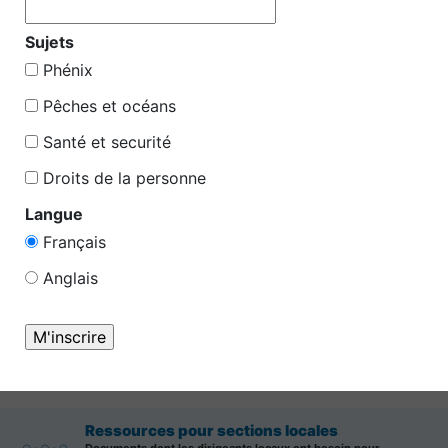
Compte rendu CCSP
Les comités de consultation entre les syndicats et la direction
Sujets
ont pour objectif de fournir un forum d'échange d'informations
entre la direction et les agents.
Phénix
Pêches et océans
Contactez le STSE
N'hésitez pas de communiquer avec nous si vous avez des
Santé et securité
questions, commentaires ou inquiétudes concernant le STSE.
Droits de la personne
Langue
Documents et outils
Consultez notre section complète de documents et d'outils
Français
disponibles pour les membres du STSE.
Anglais
Nouvelles du STSE
Cette section contient toutes les dernières mises à jour,
nouvelles et informations sur les événements du STSE
Ressources pour sections locales