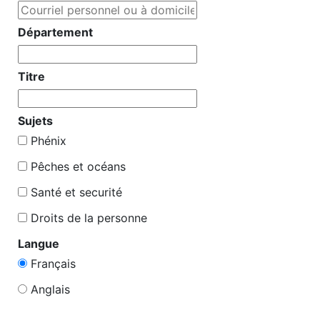
Hommage à nos membres : Journée nationale de deuil
La Journée de la Terre
Département
Journée internationale du chandail rose : se mobiliser contre
l’intimidation et la discrimination
Titre
Centre de contact du STSE
Sujets
Utilisez notre centre de contact convivial pour contacter les
intervenant(e)s et membres du STSE
Phénix
Pêches et océans
Compte rendu CCSP
Santé et securité
Les comités de consultation entre les syndicats et la direction
ont pour objectif de fournir un forum d'échange d'informations
Droits de la personne
entre la direction et les agents.
Langue
Contactez le STSE
Français
N'hésitez pas de communiquer avec nous si vous avez des
questions, commentaires ou inquiétudes concernant le STSE.
Anglais