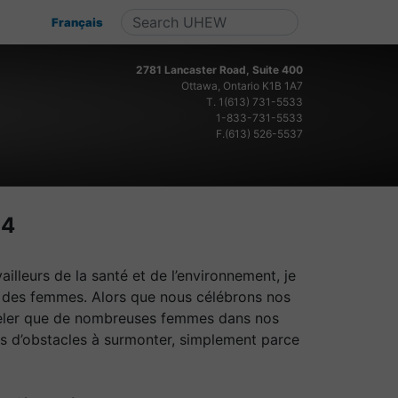
Français
2781 Lancaster Road, Suite 400
Ottawa, Ontario K1B 1A7
T.
1(613) 731-5533
1-833-731-5533
F.(613) 526-5537
24
illeurs de la santé et de l’environnement, je
le des femmes. Alors que nous célébrons nos
ppeler que de nombreuses femmes dans nos
s d’obstacles à surmonter, simplement parce