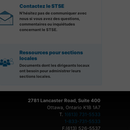
Contactez le STSE
N'hésitez pas de communiquer avec
nous si vous avez des questions,
commentaires ou inquiétudes
concernant le STSE.
Ressources pour sections
locales
Documents dont les dirigeants locaux
ont besoin pour administrer leurs
sections locales.
2781 Lancaster Road, Suite 400
Ottawa, Ontario K1B 1A7
T.
1(613) 731-5533
1-833-731-5533
F.(613) 526-5537