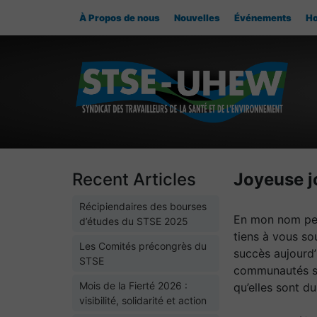
À Propos de nous
Nouvelles
Événements
Ho
Recent Articles
Joyeuse j
Récipiendaires des bourses
En mon nom pers
d’études du STSE 2025
tiens à vous so
Les Comités précongrès du
succès aujourd’
STSE
communautés so
Mois de la Fierté 2026 :
qu’elles sont d
visibilité, solidarité et action