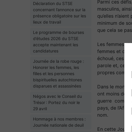
Parmi ces défis
Déclaration du STSE
masculins, ainsi
concernant l’annonce sur la
qu’elles n’aien
présence obligatoire sur les
lieux de travail
minimum de sout
que cela se pas
Le programme de bourses
d’études 2026 du STSE
Les femmes et l
accepte maintenant les
candidatures
femmes et de fi
échoué, ces fem
Journée de la robe rouge :
parole et, cett
Honorer les femmes, les
propres commun
filles et les personnes
bispirituelles autochtones
disparues et assassinées
Dans le monde e
ont moins de dr
Négos avec le Conseil du
guerre comme en
Trésor : Portez du noir le
pays, de l’Afgh
29 avril
nom.
Hommage à nos membres :
Journée nationale de deuil
En cette Journ