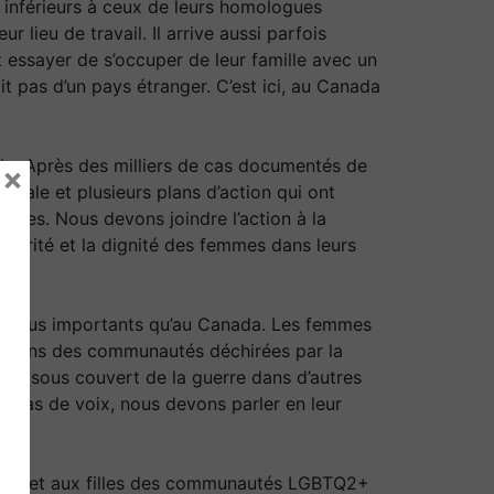
n inférieurs à ceux de leurs homologues
r lieu de travail. Il arrive aussi parfois
nt essayer de s’occuper de leur famille avec un
t pas d’un pays étranger. C’est ici, au Canada
da. Après des milliers de cas documentés de
×
onale et plusieurs plans d’action qui ont
n
inées. Nous devons joindre l’action à la
écurité et la dignité des femmes dans leurs
ore plus importants qu’au Canada. Les femmes
re dans des communautés déchirées par la
els sous couvert de la guerre dans d’autres
nt pas de voix, nous devons parler en leur
mmes et aux filles des communautés LGBTQ2+