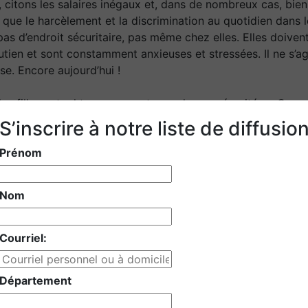
, citons les salaires inégaux et, dans de nombreux cas, bie
 que le harcèlement et la discrimination au quotidien dans leu
t pas d’endroit sécuritaire, pas même chez elles. Elles doive
ien et sont constamment anxieuses et stressées. Il ne s’agi
se. Encore aujourd’hui !
es filles autochtones ne sont pas plus en sécurité au Cana
lles autochtones disparues et assassinées, une enquête nati
S’inscrire à notre liste de diffusio
mes et ces filles sont toujours portées disparues et assass
Prénom
e année, nous devons nous réengager dans la lutte pour la s
autés et dans leur pays.
Nom
ntier, les défis auxquels elles sont confrontées sont enc
oits dans certains pays et luttent pour simplement surviv
 ou à Gaza. Elles ont été victimes de viols et d’abus sexu
Courriel:
anistan à Israël en passant par le Soudan. Parce qu’elles n’o
Département
ée internationale des femmes, je pense également aux fe